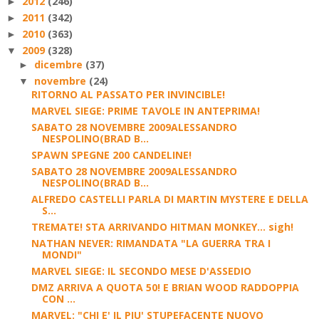
2012
(246)
►
2011
(342)
►
2010
(363)
►
2009
(328)
▼
dicembre
(37)
►
novembre
(24)
▼
RITORNO AL PASSATO PER INVINCIBLE!
MARVEL SIEGE: PRIME TAVOLE IN ANTEPRIMA!
SABATO 28 NOVEMBRE 2009ALESSANDRO
NESPOLINO(BRAD B...
SPAWN SPEGNE 200 CANDELINE!
SABATO 28 NOVEMBRE 2009ALESSANDRO
NESPOLINO(BRAD B...
ALFREDO CASTELLI PARLA DI MARTIN MYSTERE E DELLA
S...
TREMATE! STA ARRIVANDO HITMAN MONKEY... sigh!
NATHAN NEVER: RIMANDATA "LA GUERRA TRA I
MONDI"
MARVEL SIEGE: IL SECONDO MESE D'ASSEDIO
DMZ ARRIVA A QUOTA 50! E BRIAN WOOD RADDOPPIA
CON ...
MARVEL: "CHI E' IL PIU' STUPEFACENTE NUOVO