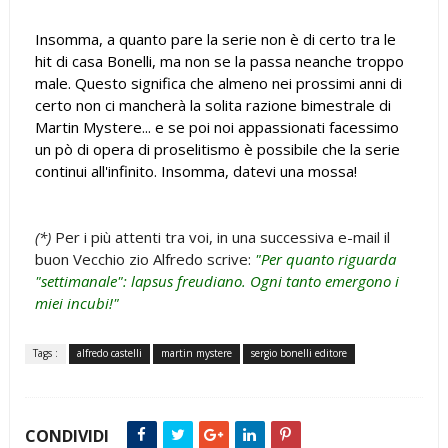
Insomma, a quanto pare la serie non è di certo tra le
hit di casa Bonelli, ma non se la passa neanche troppo
male. Questo significa che almeno nei prossimi anni di
certo no
n ci mancherà la solita razione bimestrale di
Martin Mystere... e se poi noi appassionati facessimo
un pò di opera di proselitismo è possibile che la serie
continui all'infinito. Insomma, datevi una mossa!
(*)
Per i più attenti tra voi, in una successiva e-mail il
buon Vecchio zio Alfredo scrive:
"Per quanto riguarda
"settimanale": lapsus freudiano. Ogni tanto emergono i
miei incubi!"
Tags :
alfredo castelli
martin mystere
sergio bonelli editore
CONDIVIDI