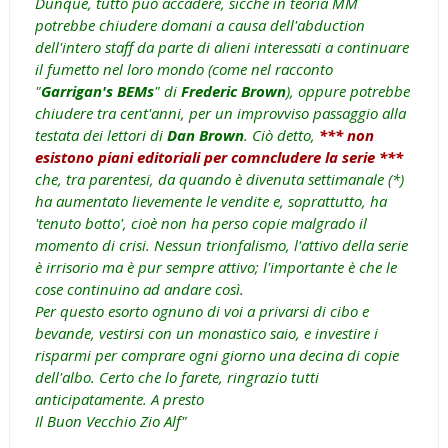
Dunque, tutto può accadere, sicché in teoria MM
potrebbe chiudere domani a causa dell'abduction
dell'intero staff da parte di alieni interessati a continuare
il fumetto nel loro mondo (come nel racconto
"
Garrigan's BEMs
" di
Frederic Brown
), oppure potrebbe
chiudere tra cent'anni, per un improvviso passaggio alla
testata dei lettori di
Dan Brown
. Ciò detto,
*** non
esistono piani editoriali per comncludere la serie ***
che, tra parentesi, da quando è divenuta settimanale (*)
ha aumentato lievemente le vendite e, soprattutto, ha
'tenuto botto', cioè non ha perso copie malgrado il
momento di crisi. Nessun trionfalismo, l'attivo della serie
è irrisorio ma è pur sempre attivo; l'importante è che le
cose continuino ad andare così.
Per questo esorto ognuno di voi a privarsi di cibo e
bevande, vestirsi con un monastico saio, e investire i
risparmi per comprare ogni giorno una decina di copie
dell'albo. Certo che lo farete, ringrazio tutti
anticipatamente. A presto
Il Buon Vecchio Zio Alf"